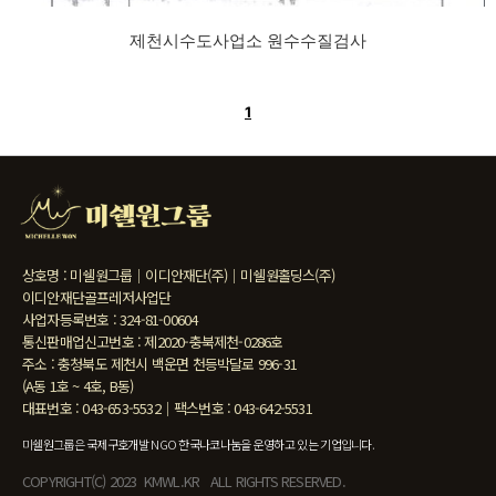
제천시수도사업소 원수수질검사
1
상호명 : 미쉘원그룹｜이디안재단(주)｜미쉘원홀딩스(주)
이디안재단골프레저사업단
사업자등록번호 : 324-81-00604
통신판매업신고번호 : 제2020-충북제천-0286호
주소 : 충청북도 제천시 백운면 천등박달로 996-31
(A동 1호 ~ 4호, B동)
대표번호 : 043-653-5532｜팩스번호 : 043-642-5531
미쉘원그룹은 국제구호개발 NGO 한국나코나눔을 운영하고 있는 기업입니다.
COPYRIGHT(C) 2023 KMWL.KR ALL RIGHTS RESERVED.