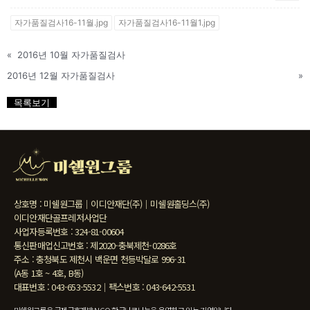
자가품질검사16-11월.jpg
자가품질검사16-11월1.jpg
«
2016년 10월 자가품질검사
2016년 12월 자가품질검사
»
목록보기
상호명 : 미쉘원그룹｜이디안재단(주)｜미쉘원홀딩스(주)
이디안재단골프레저사업단
사업자등록번호 : 324-81-00604
통신판매업신고번호 : 제2020-충북제천-0286호
주소 : 충청북도 제천시 백운면 천등박달로 996-31
(A동 1호 ~ 4호, B동)
대표번호 : 043-653-5532｜팩스번호 : 043-642-5531
미쉘원그룹은 국제구호개발 NGO 한국나코나눔을 운영하고 있는 기업입니다.