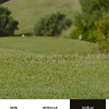
연혁
경영이념
인증서