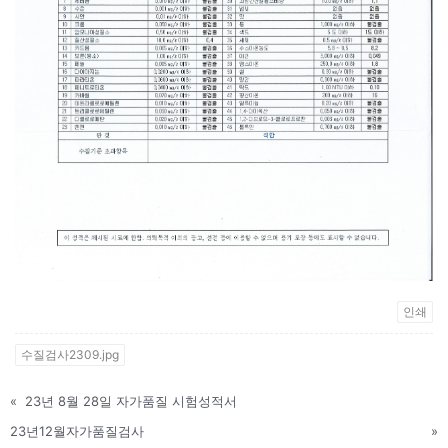
인쇄
수질검사2309.jpg
«
23년 8월 28일 자가품질 시험성적서
23년12월자가품질검사
»