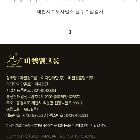
제천시수도사업소 원수수질검사
1
상호명 : 미쉘원그룹｜이디안재단(주)｜미쉘원홀딩스(주)
이디안재단골프레저사업단
사업자등록번호 : 324-81-00604
통신판매업신고번호 : 제2020-충북제천-0286호
주소 : 충청북도 제천시 백운면 천등박달로 996-31
(A동 1호 ~ 4호, B동)
대표번호 : 043-653-5532｜팩스번호 : 043-642-5531
미쉘원그룹은 국제구호개발 NGO 한국나코나눔을 운영하고 있는 기업입니다.
COPYRIGHT(C) 2023 KMWL.KR ALL RIGHTS RESERVED.