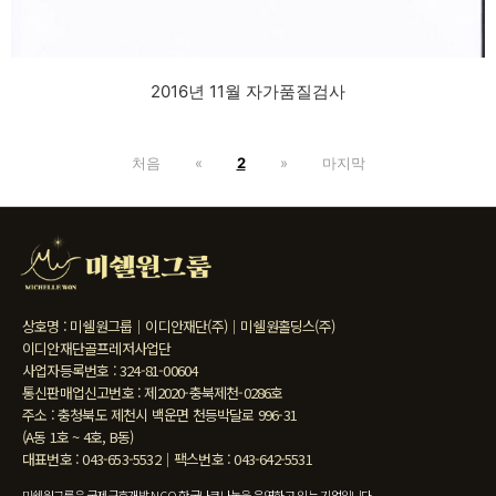
2016년 11월 자가품질검사
처음
«
2
»
마지막
상호명 : 미쉘원그룹｜이디안재단(주)｜미쉘원홀딩스(주)
이디안재단골프레저사업단
사업자등록번호 : 324-81-00604
통신판매업신고번호 : 제2020-충북제천-0286호
주소 : 충청북도 제천시 백운면 천등박달로 996-31
(A동 1호 ~ 4호, B동)
대표번호 : 043-653-5532｜팩스번호 : 043-642-5531
미쉘원그룹은 국제구호개발 NGO 한국나코나눔을 운영하고 있는 기업입니다.