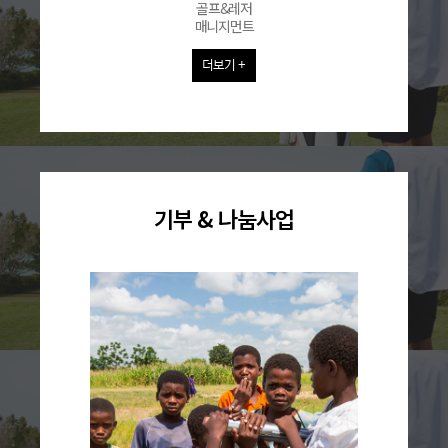
골프&레저
매니지먼트
더보기 +
기부 & 나눔사업