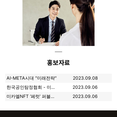
홍보자료
AI-META시대 "미래전략"
2023.09.08
한국공인탐정협회 - 미쉘원 홀딩스(주) NFT 업무제휴(MOU) 협약식
2023.09.06
미카엘NFT ‘페럿’ 퍼블릭 민팅도 완판 마감
2023.09.06