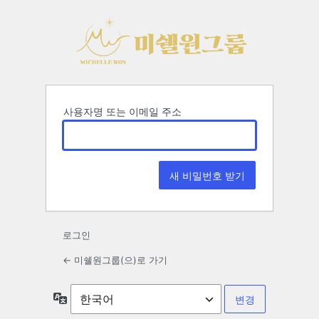
비
밀
번
호
분
사용자명 또는 이메일 주소
실
로그인
← 미쉘원그룹(으)로 가기
언
어