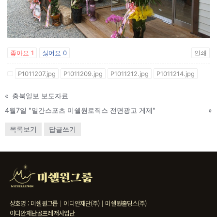
좋아요
1
싫어요
0
인쇄
P1011207.jpg
P1011209.jpg
P1011212.jpg
P1011214.jpg
«
충북일보 보도자료
4월7일 "일간스포츠 미쉘원로직스 전면광고 게제"
»
목록보기
답글쓰기
상호명 : 미쉘원그룹｜이디안재단(주)｜미쉘원홀딩스(주)
이디안재단골프레저사업단