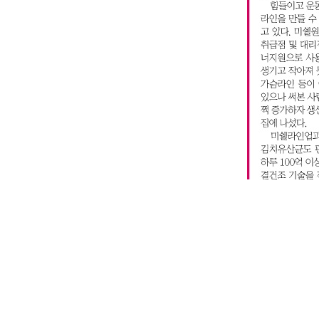
좋아요
1
싫어요
0
9일자스조1.jpg