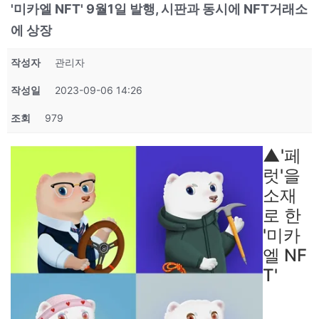
'미카엘 NFT' 9월1일 발행, 시판과 동시에 NFT거래소
에 상장
작성자
관리자
작성일
2023-09-06 14:26
조회
979
▲'페
럿'을
소재
로 한
'미카
엘 NF
T'