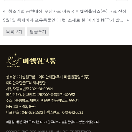
«
'창조기업 공헌대상' 수상자로 이종국 미쉘원홀딩스(주) 대표 선정
9월1일 족제비과 포유동물인 ‘페럿’ 소재로 한 ‘미카엘 NFT’가 발행된다.
»
목록보기
답글쓰기
상호명 : 미쉘원그룹｜이디안재단(주)｜미쉘원홀딩스(주)
이디안재단골프레저사업단
사업자등록번호 : 324-81-00604
통신판매업신고번호 : 제2020-충북제천-0286호
주소 : 충청북도 제천시 백운면 천등박달로 996-31
(A동 1호 ~ 4호, B동)
대표번호 : 043-653-5532｜팩스번호 : 043-642-5531
미쉘원그룹은 국제구호개발 NGO 한국나코나눔을 운영하고 있는 기업입니다.
COPYRIGHT(C) 2023 KMWL.KR ALL RIGHTS RESERVED.