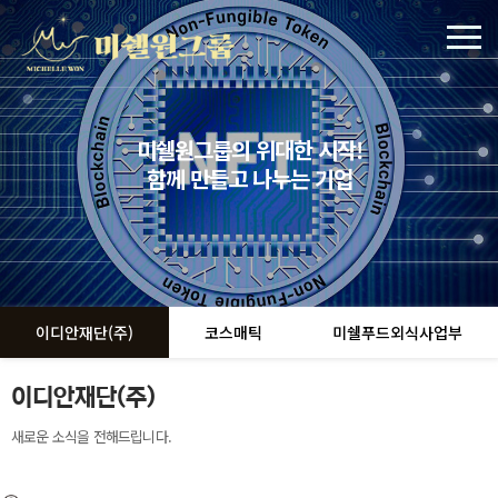
미쉘원그룹의 위대한 시작!
함께 만들고 나누는 기업
이디안재단(주)
코스매틱
미쉘푸드외식사업부
이디안재단(주)
새로운 소식을 전해드립니다.