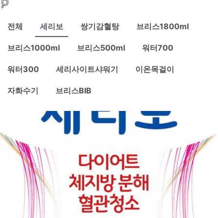
전체
세리보
쌍기감혈탕
브리스1800ml
브리스1000ml
브리스500ml
워터700
워터300
세리사이트샤워기
이온목걸이
자화수기
브리스BIB